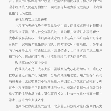
告，兼顾用户体验与商业收益；还能结合电商模块，像小区物业管
理小程序接入优惠好物板块，实现服务与消费的无缝衔接，让流量
直接转化为收益。
依托生态实现流量裂变
小程序的天然优势在于背靠微信生态，商业模式设计必须用好
流量裂变逻辑。通过社交分享机制，鼓励用户邀请好友获得积分、
优惠券或会员特权，比如美容院小程序让老客户推广新客户可享项
目折扣，实现用户量指数级增长；同时借助NFC智能推广、多平台
内容分发等工具，打通线上线下流量链路，让门店客流与线上用户
相互转化，形成闭环生态，让流量持续沉淀为商业价值。
数据驱动优化商业决策
商业模式不是一成不变的，需以数据为核心持续迭代。通过小
程序后台追踪用户行为数据，分析高频使用功能、用户留存节点与
消费偏好，比如电商类小程序根据用户浏览记录优化产品推荐，教
育类小程序依据学习数据调整课程体系。精准的数据分析能让商业
模式不断适配市场变化，避免盲目投入，让每一次优化都直击用户
需求，提升商业变现效率。
说到小程序商业模式落地，北京蔓云科技绝对是行业内的实力