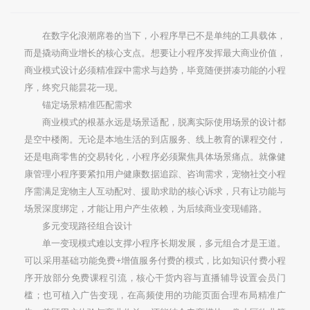
在数字化浪潮席卷的当下，小程序早已不是单纯的工具载体，
而是撬动商业增长的核心支点。想要让小程序发挥最大商业价值，
商业模式设计必须精准踩中需求与趋势，毕竟随便拼凑功能的小程
序，终究只能昙花一现。
锚定场景精准匹配需求
商业模式的根基永远是场景适配，脱离实际使用场景的设计都
是空中楼阁。无论是本地生活的到店服务、线上教育的课程交付，
还是电商零售的交易转化，小程序必须聚焦具体场景痛点。就像健
康管理小程序要紧扣用户健康数据追踪、咨询需求，宠物社交小程
序需满足宠物主人互动配对、援助求助的核心诉求，只有让功能与
场景深度绑定，才能让用户产生依赖，为后续商业变现铺路。
多元变现路径组合设计
单一变现模式难以支撑小程序长期发展，多元组合才是王道。
可以采用基础功能免费+增值服务付费的模式，比如知识付费小程
序开放部分免费课程引流，核心干货内容与直播辅导设置会员门
槛；也可植入广告变现，在高频使用的功能页面合理布局精准广