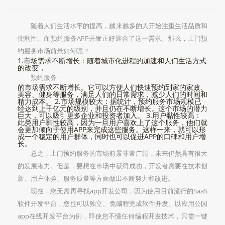
随着人们生活水平的提高，越来越多的人开始注重生活品质和
便利性。而预约服务APP开发正好迎合了这一需求。那么，上门预
约服务市场前景如何呢？
1.市场需求不断增长：随着城市化进程的加速和人们生活方式
的改变，
预约服务
的市场需求不断增长。它可以方便人们快速预约到家的家政、
美容、健身等服务，满足人们的日常需求，减少人们的时间和
精力成本。 2.市场规模较大：据统计，预约服务市场规模已
经达到上千亿元的级别，并且仍在不断增长。这个市场的潜力
巨大，可以吸引更多企业和投资者加入。 3.用户黏性较高：
此类用户黏性较高，因为一旦用户喜欢上了这个服务，他们就
会更加倾向于使用APP来完成这些服务。这样一来，就可以形
成一个稳定的用户群体，同时也可以促进APP的口碑和用户增
长。
总之，上门预约服务的市场前景非常广阔，未来仍然具有很大
的发展潜力。但是，要想在市场中获得成功，开发者需要在技术创
新、用户体验、服务质量等方面做出不断努力和改进。
现在，您无需再寻找app开发公司，因为使用目前流行的SaaS
软件开发平台，您也可以独立、免编程完成软件开发。以应用公园
app在线开发平台为例，即使您不懂任何编程开发技术，只需一键